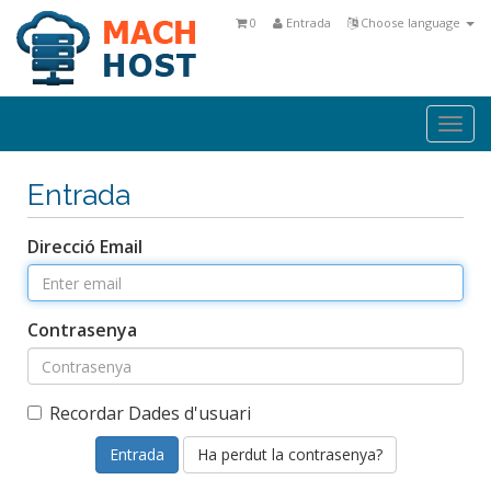
0
Entrada
Choose language
Togg
navi
Entrada
Direcció Email
Contrasenya
Recordar Dades d'usuari
Ha perdut la contrasenya?