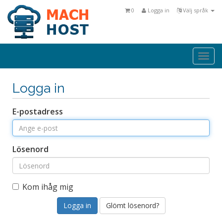
0
Logga in
Välj språk
Togg
navi
Logga in
E-postadress
Lösenord
Kom ihåg mig
Glömt lösenord?