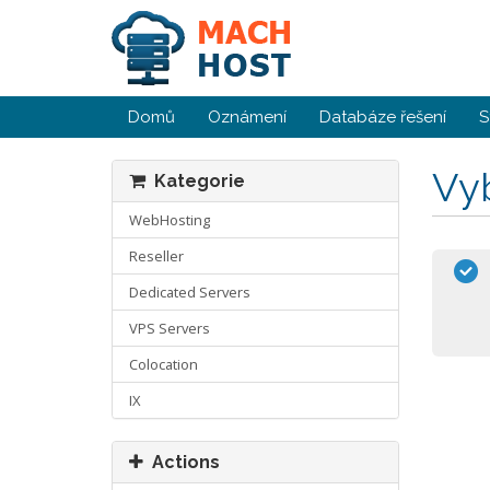
Domů
Oznámení
Databáze řešení
S
Vyb
Kategorie
WebHosting
Reseller
Dedicated Servers
VPS Servers
Colocation
IX
Actions