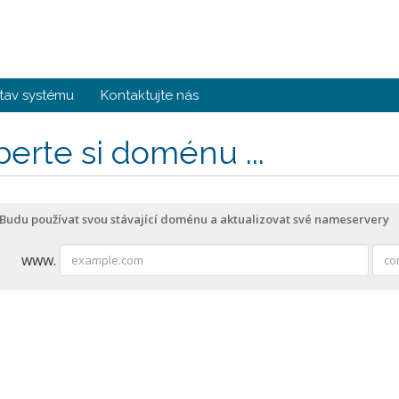
tav systému
Kontaktujte nás
erte si doménu ...
Budu používat svou stávající doménu a aktualizovat své nameservery
www.