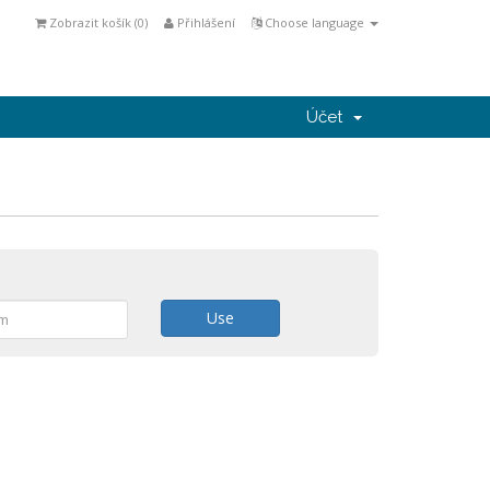
Zobrazit košík (
0
)
Přihlášení
Choose language
Účet
Use