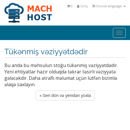
0
Giriş
Choose language
Togg
navi
Tükənmiş vəziyyətdədir
Bu anda bu məhsulun stoğu tükənmiş vəziyyətdədir.
Yeni ehtiyatlar hazır olduqda təkrar təsirli vəziyyətə
gələcəkdir. Daha ətraflı məlumat üçün lütfən bizimlə
əlaqə saxlayın.
« Geri dön və yenidən yoxla