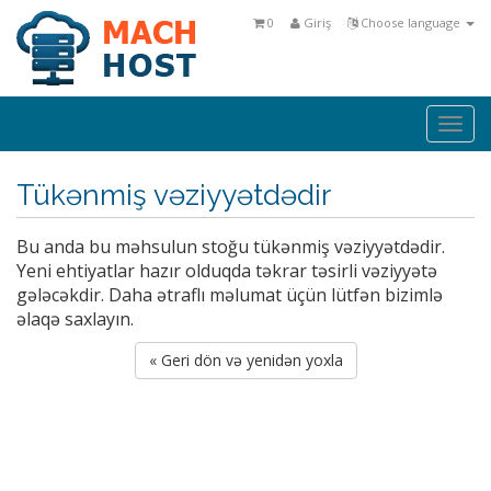
0
Giriş
Choose language
Togg
navi
Tükənmiş vəziyyətdədir
Bu anda bu məhsulun stoğu tükənmiş vəziyyətdədir.
Yeni ehtiyatlar hazır olduqda təkrar təsirli vəziyyətə
gələcəkdir. Daha ətraflı məlumat üçün lütfən bizimlə
əlaqə saxlayın.
« Geri dön və yenidən yoxla