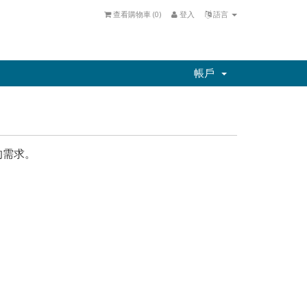
查看購物車 (
0
)
登入
語言
帳戶
的需求。