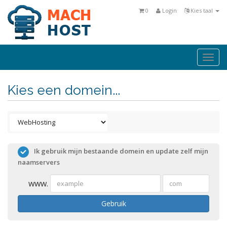
0
Login
Kies taal
Togg
navi
Kies een domein...
Ik gebruik mijn bestaande domein en update zelf mijn
naamservers
www.
Gebruik