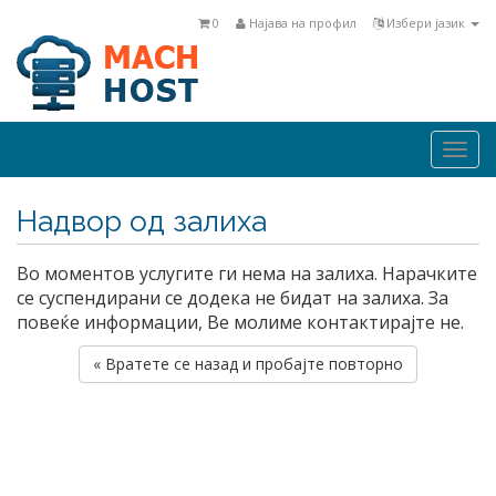
0
Најава на профил
Избери јазик
Togg
navi
Надвор од залиха
Во моментов услугите ги нема на залиха. Нарачките
се суспендирани се додека не бидат на залиха. За
повеќе информации, Ве молиме контактирајте не.
« Вратете се назад и пробајте повторно